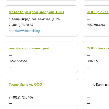
МеталТоргСтрой, Холдинг, ООО
ООО Грюнва
г. Калининград, ул. Камская, д. 2Б
—
7 (4012) 76-68-57
89527944244
http://www.mtsholding.ru
—
ооо финпрофильстрой
ООО «Багатэ
—
—
89520554951
600-055
—
—
Транс Импекс, ООО
—
(г. Калинин
—
—
7 (4012) 72-87-07
—
—
—