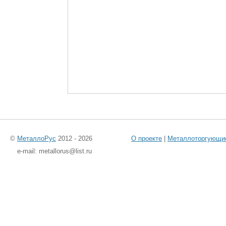
©
МеталлоРус
2012 - 2026
О проекте
|
Металлоторгующи
e-mail: metallorus@list.ru