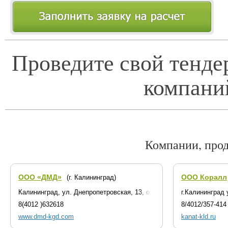
Проведите свой тенде
компани
Компании, про
ООО «ДМД»
ООО Коралл
(г. Калининград)
Калининград, ул. Днепропетровская, 13, офис 118
г.Калининград 
8(4012 )632618
8/4012/357-414
www.dmd-kgd.com
kanat-kld.ru