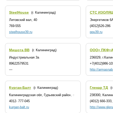
SteelHouse
СТС ИЗОЛЯ
(г. Калининград)
Литовский вал, 40
Энергетиков 6
769-555
(4012)526-286
steelhouse39.ru
ppu39.ru
Мишота ВВ
ООО« ПКФ«
(г. Калининград)
Индустриальная 3а
236029, г.Кали
89622579531
+7(4012)986-10
—
http://armasnab
Курган-Балт
Гленар ТД
(г. Калининград)
(
Калининградская обл, Гурьевский район, пос. Невское, ул.Совхозна
238300, Калини
4012- 777-045
(4012) 666-333,
kurgan-balt.ru
http://www.glena